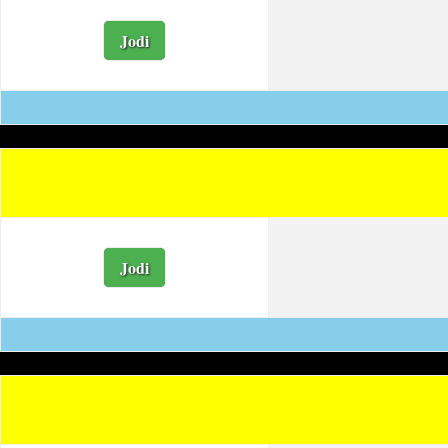
Jodi
Jodi