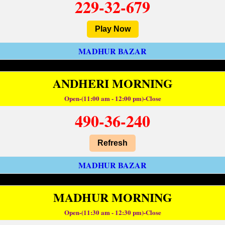
229-32-679
Play Now
MADHUR BAZAR
ANDHERI MORNING
Open-(11:00 am - 12:00 pm)-Close
490-36-240
Refresh
MADHUR BAZAR
MADHUR MORNING
Open-(11:30 am - 12:30 pm)-Close