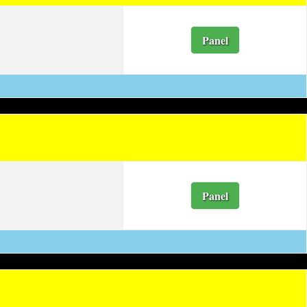
Panel
Panel