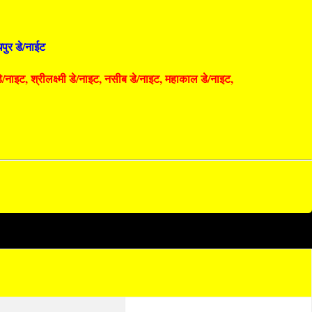
पुर डे/नाईट
 डे/नाइट, श्रीलक्ष्मी डे/नाइट, नसीब डे/नाइट, महाकाल डे/नाइट,