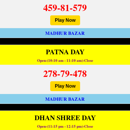
459-81-579
Play Now
MADHUR BAZAR
PATNA DAY
Open-(10:10 am - 11:10 am)-Close
278-79-478
Play Now
MADHUR BAZAR
DHAN SHREE DAY
Open-(11:15 pm - 12:15 pm)-Close