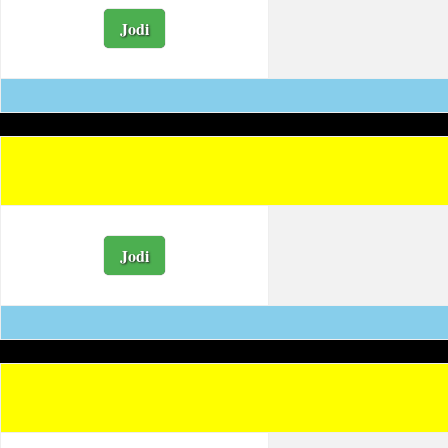
Jodi
Jodi