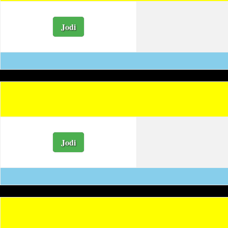
Jodi
Jodi