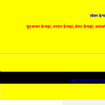
जोकर डे/ना
शुभ बाजार डे/नाइट, धनराज डे/नाइट, बंगाल डे/नाइट, धनलक्ष्मी 
Satta Matka
Satta Matka
Satt