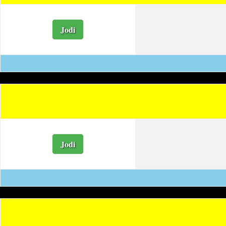
Jodi
Jodi