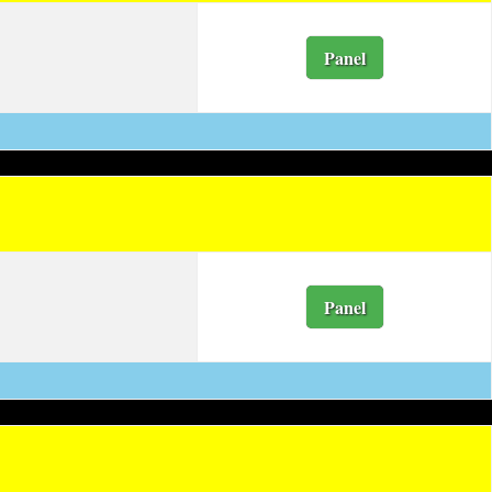
Panel
Panel