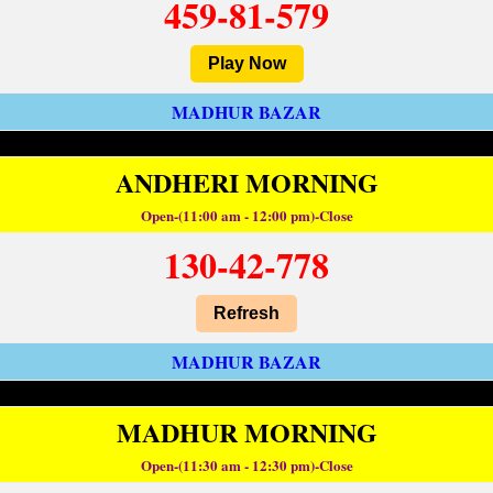
459-81-579
Play Now
MADHUR BAZAR
ANDHERI MORNING
Open-(11:00 am - 12:00 pm)-Close
130-42-778
Refresh
MADHUR BAZAR
MADHUR MORNING
Open-(11:30 am - 12:30 pm)-Close