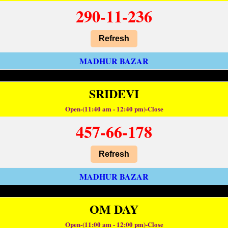
290-11-236
Refresh
MADHUR BAZAR
SRIDEVI
Open-(11:40 am - 12:40 pm)-Close
457-66-178
Refresh
MADHUR BAZAR
OM DAY
Open-(11:00 am - 12:00 pm)-Close