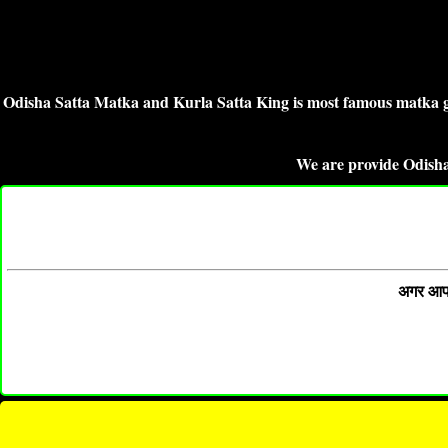
Odisha Satta Matka and Kurla Satta King is most famous matka gam
We are provide Odisha Satta Ma
अगर आप 