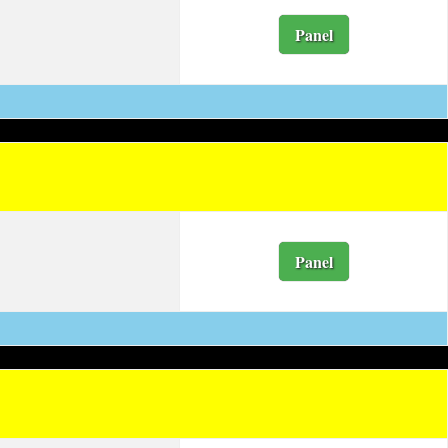
Panel
Panel