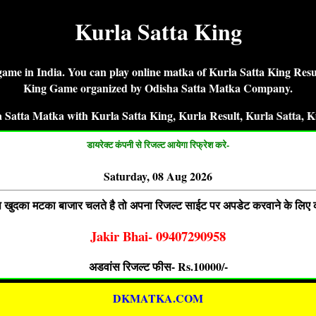
Kurla Satta King
e in India. You can play online matka of Kurla Satta King Result
King Game organized by Odisha Satta Matka Company.
tka with Kurla Satta King, Kurla Result, Kurla Satta, Kurla Satt
डायरेक्ट कंपनी से रिजल्ट आयेगा रिफ्रेश करे-
Saturday, 08 Aug 2026
खुदका मटका बाजार चलते है तो अपना रिजल्ट साईट पर अपडेट करवाने के लिए 
Jakir Bhai- 09407290958
अडवांस रिजल्ट फीस- Rs.10000/-
DKMATKA.COM