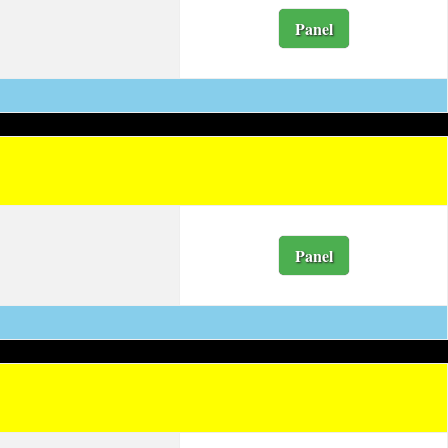
Panel
Panel