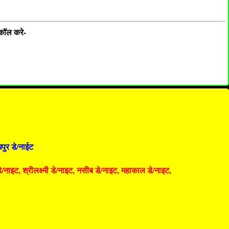
कॉल करे-
पुर डे/नाईट
 डे/नाइट, श्रीलक्ष्मी डे/नाइट, नसीब डे/नाइट, महाकाल डे/नाइट,