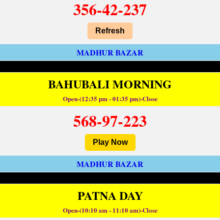
356-42-237
Refresh
MADHUR BAZAR
BAHUBALI MORNING
Open-(12:35 pm - 01:35 pm)-Close
568-97-223
Play Now
MADHUR BAZAR
PATNA DAY
Open-(10:10 am - 11:10 am)-Close