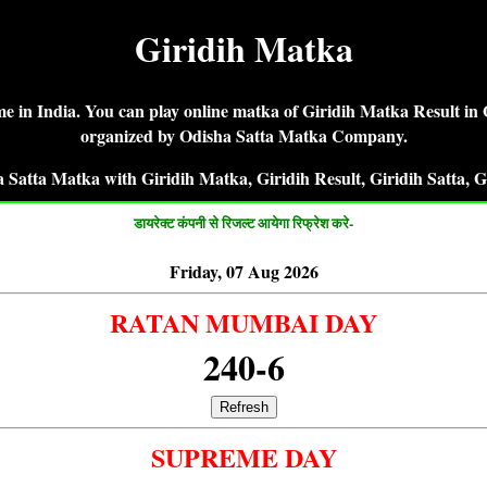
Giridih Matka
 in India. You can play online matka of Giridih Matka Result in 
organized by Odisha Satta Matka Company.
tka with Giridih Matka, Giridih Result, Giridih Satta, Giridih 
डायरेक्ट कंपनी से रिजल्ट आयेगा रिफ्रेश करे-
Friday, 07 Aug 2026
RATAN MUMBAI DAY
240-6
Refresh
SUPREME DAY