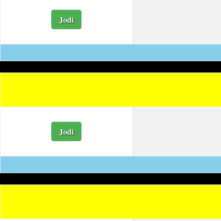
Jodi
Jodi