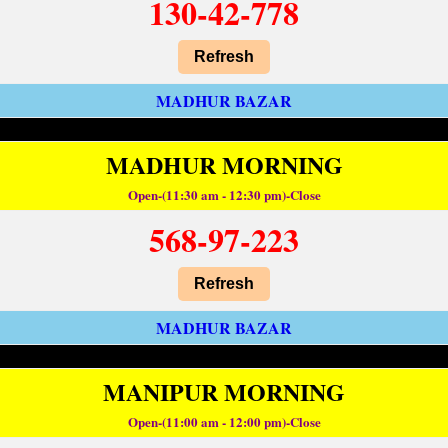
130-42-778
Refresh
MADHUR BAZAR
MADHUR MORNING
Open-(11:30 am - 12:30 pm)-Close
568-97-223
Refresh
MADHUR BAZAR
MANIPUR MORNING
Open-(11:00 am - 12:00 pm)-Close