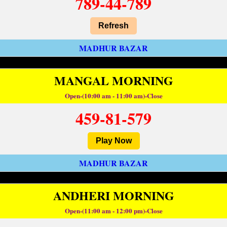
789-44-789
Refresh
MADHUR BAZAR
MANGAL MORNING
Open-(10:00 am - 11:00 am)-Close
459-81-579
Play Now
MADHUR BAZAR
ANDHERI MORNING
Open-(11:00 am - 12:00 pm)-Close