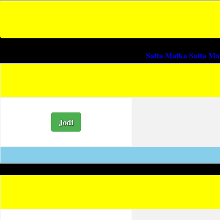
Satta Matka
Satta Matka
Satt
Jodi