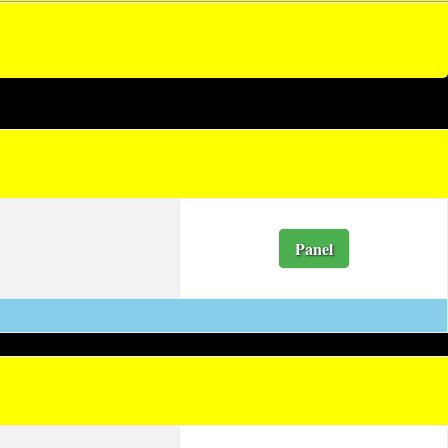
Panel