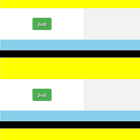
Jodi
Jodi