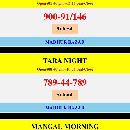
Open-(01:40 pm - 03:10 pm)-Close
900-91/146
Refresh
MADHUR BAZAR
TARA NIGHT
Open-(08:40 pm - 10:30 pm)-Close
789-44-789
Refresh
MADHUR BAZAR
MANGAL MORNING