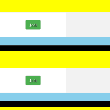
Jodi
Jodi