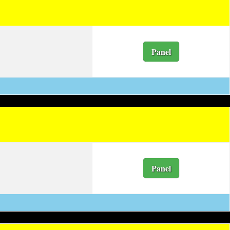
Panel
Panel