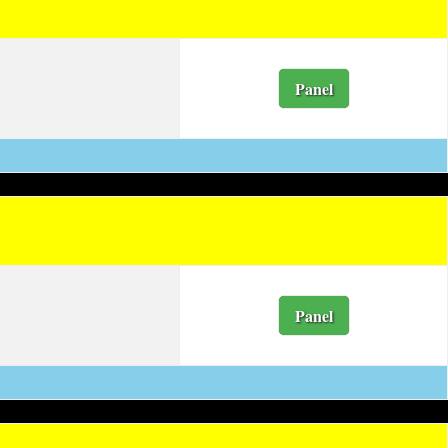
Panel
Panel