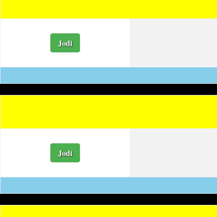
Jodi
Jodi