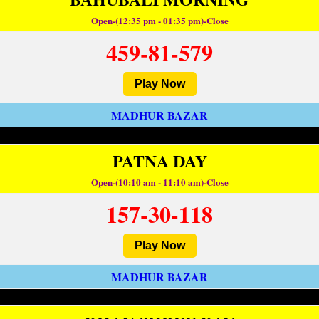
Open-(12:35 pm - 01:35 pm)-Close
459-81-579
Play Now
MADHUR BAZAR
PATNA DAY
Open-(10:10 am - 11:10 am)-Close
157-30-118
Play Now
MADHUR BAZAR