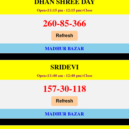
DHAN SHREE DAY
Open-(11:15 pm - 12:15 pm)-Close
260-85-366
Refresh
MADHUR BAZAR
SRIDEVI
Open-(11:40 am - 12:40 pm)-Close
157-30-118
Refresh
MADHUR BAZAR