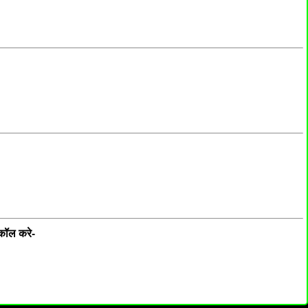
कॉल करे-