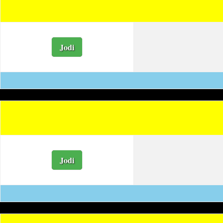
Jodi
Jodi