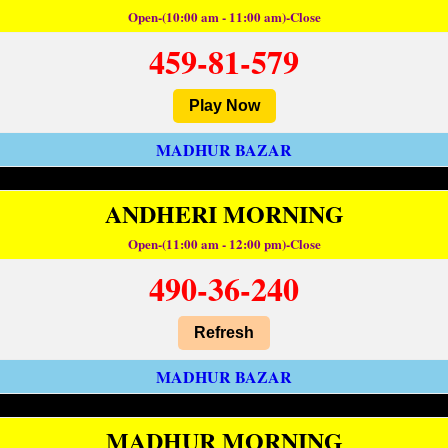
Open-(10:00 am - 11:00 am)-Close
459-81-579
Play Now
MADHUR BAZAR
ANDHERI MORNING
Open-(11:00 am - 12:00 pm)-Close
490-36-240
Refresh
MADHUR BAZAR
MADHUR MORNING