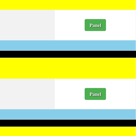
Panel
Panel