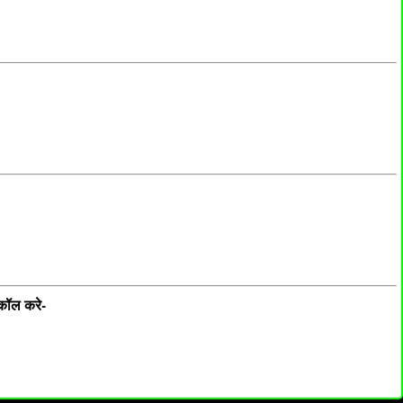
कॉल करे-