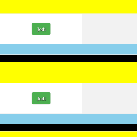
Jodi
Jodi