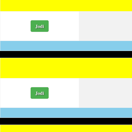
Jodi
Jodi