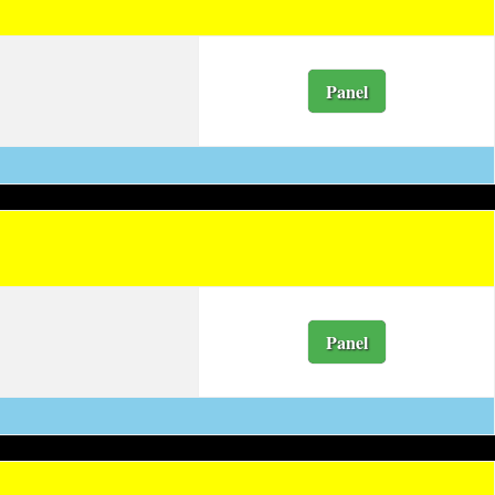
Panel
Panel