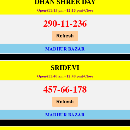
DHAN SHREE DAY
Open-(11:15 pm - 12:15 pm)-Close
290-11-236
Refresh
MADHUR BAZAR
SRIDEVI
Open-(11:40 am - 12:40 pm)-Close
457-66-178
Refresh
MADHUR BAZAR