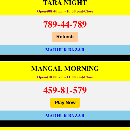
TARA NIGHT
Open-(08:40 pm - 10:30 pm)-Close
789-44-789
Refresh
MADHUR BAZAR
MANGAL MORNING
Open-(10:00 am - 11:00 am)-Close
459-81-579
Play Now
MADHUR BAZAR