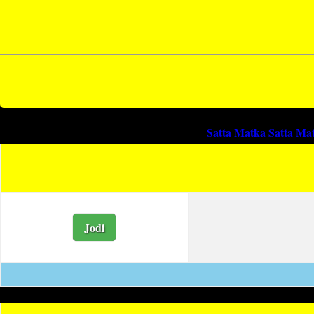
Satta Matka
Satta Matka
Satt
Jodi