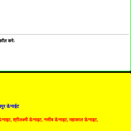
कॉल करे-
पुर डे/नाईट
 डे/नाइट, श्रीलक्ष्मी डे/नाइट, नसीब डे/नाइट, महाकाल डे/नाइट,