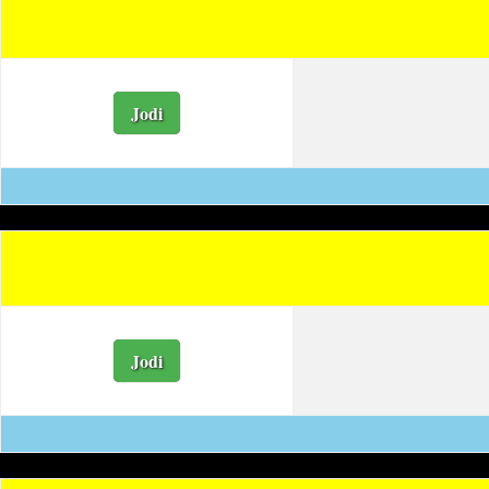
Jodi
Jodi