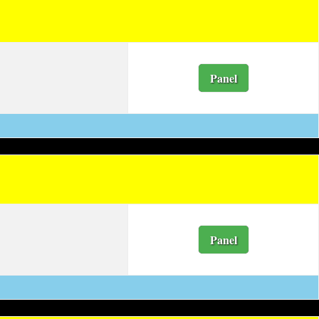
Panel
Panel