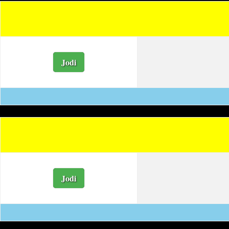
Jodi
Jodi