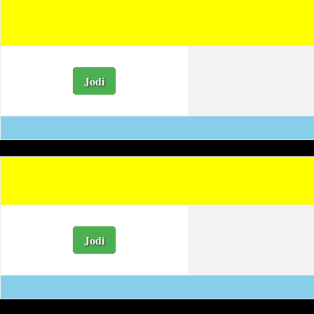
Jodi
Jodi