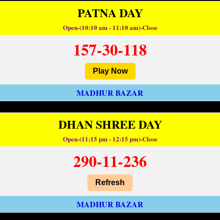
PATNA DAY
Open-(10:10 am - 11:10 am)-Close
157-30-118
Play Now
MADHUR BAZAR
DHAN SHREE DAY
Open-(11:15 pm - 12:15 pm)-Close
290-11-236
Refresh
MADHUR BAZAR