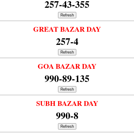
257-43-355
Refresh
GREAT BAZAR DAY
257-4
Refresh
GOA BAZAR DAY
990-89-135
Refresh
SUBH BAZAR DAY
990-8
Refresh