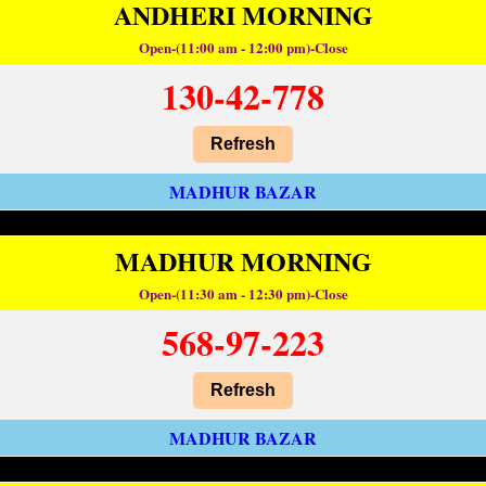
ANDHERI MORNING
Open-(11:00 am - 12:00 pm)-Close
130-42-778
Refresh
MADHUR BAZAR
MADHUR MORNING
Open-(11:30 am - 12:30 pm)-Close
568-97-223
Refresh
MADHUR BAZAR