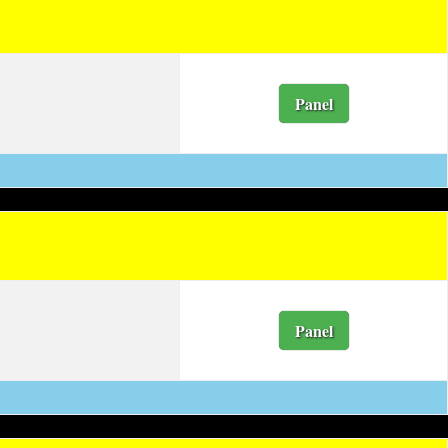
Panel
Panel