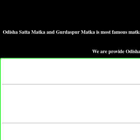
Odisha Satta Matka and Gurdaspur Matka is most famous matka 
We are provide Odisha Satta 