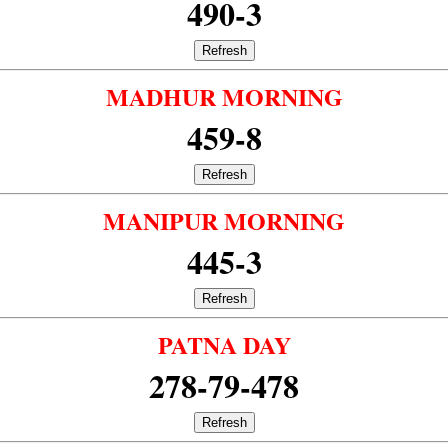
490-3
Refresh
MADHUR MORNING
459-8
Refresh
MANIPUR MORNING
445-3
Refresh
PATNA DAY
278-79-478
Refresh