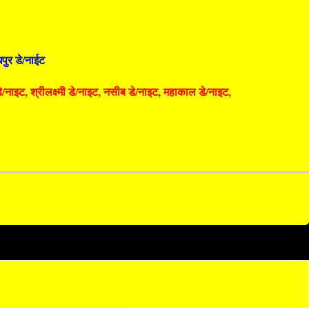
पुर डे/नाईट
 डे/नाइट, श्रीलक्ष्मी डे/नाइट, नसीब डे/नाइट, महाकाल डे/नाइट,