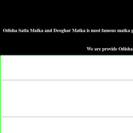
Odisha Satta Matka and Deoghar Matka is most famous matka ga
We are provide Odisha Satta M