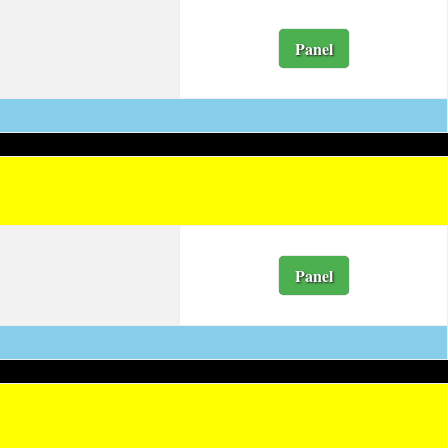
Panel
Panel