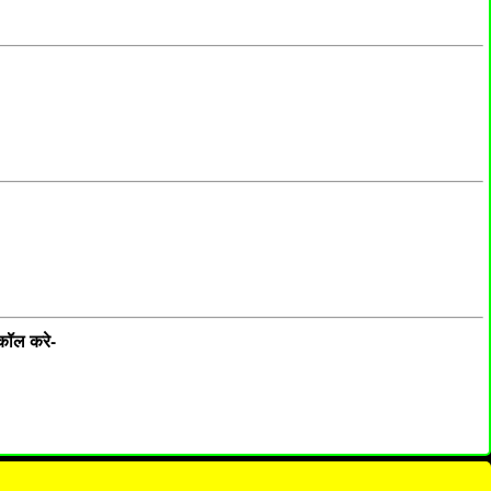
कॉल करे-