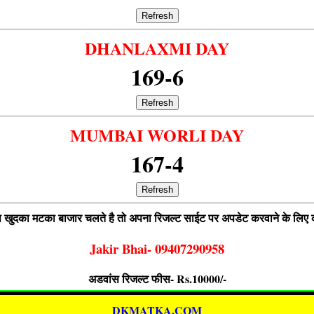
Refresh
DHANLAXMI DAY
169-6
Refresh
MUMBAI WORLI DAY
167-4
Refresh
खुदका मटका बाजार चलते है तो अपना रिजल्ट साईट पर अपडेट करवाने के लिए 
Jakir Bhai- 09407290958
अडवांस रिजल्ट फीस- Rs.10000/-
DKMATKA.COM