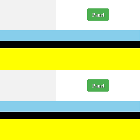
Panel
Panel