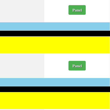
Panel
Panel