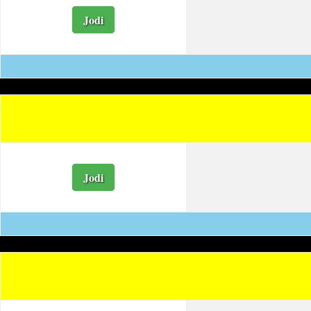
Jodi
Jodi