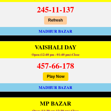
245-11-137
Refresh
MADHUR BAZAR
VAISHALI DAY
Open-(12:40 pm - 01:40 pm)-Close
457-66-178
Play Now
MADHUR BAZAR
MP BAZAR
Open-(11:30 am-12:30 pm)-Close