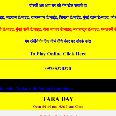
दोस्तों अब आप घर बैठे गेम खेल सकते है!
इट, नटराज डे/नाइट, राजस्थान डे/नाईट, शिमला डे/नाईट, मुंबई रतन डे/नाइट, जोध
डे/नाइट, मुंबई वर्ली डे/नाइट, गोवा बाजार डे/नाइट, महाराष्ट्र डे/नाइट, धनलक्ष्मी
गेम खेलेंने के लिए नीचे दीये नंबर पर संपर्क करे!
To Play Online Click Here
09755370370
 Matka
Satta Matka
Satta Matka
TARA DAY
Open-(01:40 pm - 03:10 pm)-Close