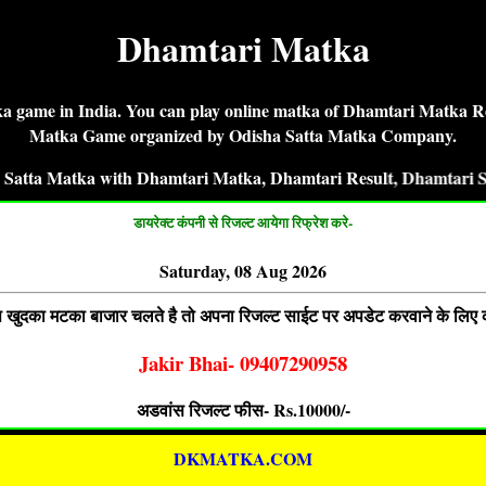
Dhamtari Matka
game in India. You can play online matka of Dhamtari Matka Res
Matka Game organized by Odisha Satta Matka Company.
atka with Dhamtari Matka, Dhamtari Result, Dhamtari Satta, D
डायरेक्ट कंपनी से रिजल्ट आयेगा रिफ्रेश करे-
Saturday, 08 Aug 2026
खुदका मटका बाजार चलते है तो अपना रिजल्ट साईट पर अपडेट करवाने के लिए 
Jakir Bhai- 09407290958
अडवांस रिजल्ट फीस- Rs.10000/-
DKMATKA.COM