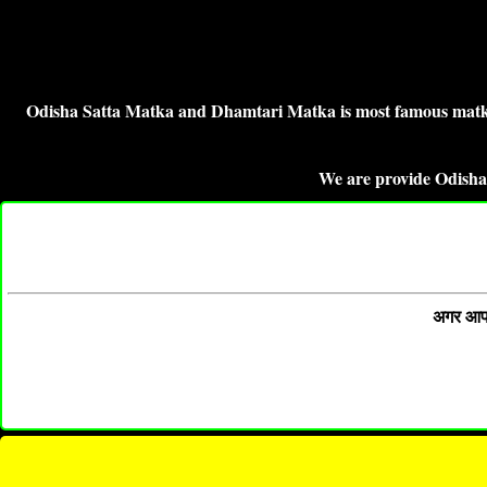
Odisha Satta Matka and Dhamtari Matka is most famous matka 
We are provide Odisha Satta M
अगर आप 