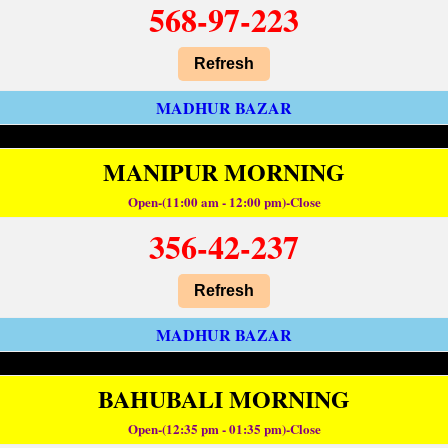
568-97-223
Refresh
MADHUR BAZAR
MANIPUR MORNING
Open-(11:00 am - 12:00 pm)-Close
356-42-237
Refresh
MADHUR BAZAR
BAHUBALI MORNING
Open-(12:35 pm - 01:35 pm)-Close