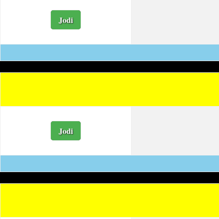
Jodi
Jodi