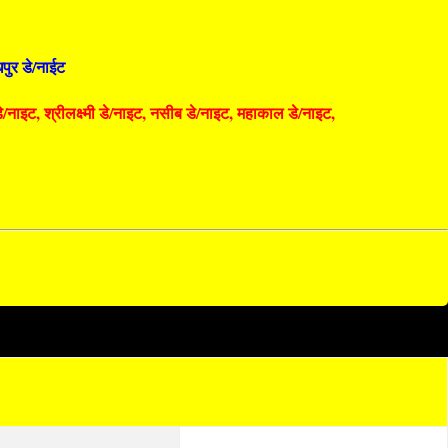
पुर डे/नाईट
 डे/नाइट, श्रीलक्ष्मी डे/नाइट, नसीब डे/नाइट, महाकाल डे/नाइट,