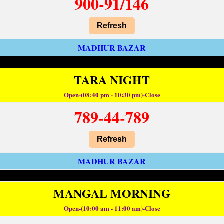
900-91/146
Refresh
MADHUR BAZAR
TARA NIGHT
Open-(08:40 pm - 10:30 pm)-Close
789-44-789
Refresh
MADHUR BAZAR
MANGAL MORNING
Open-(10:00 am - 11:00 am)-Close