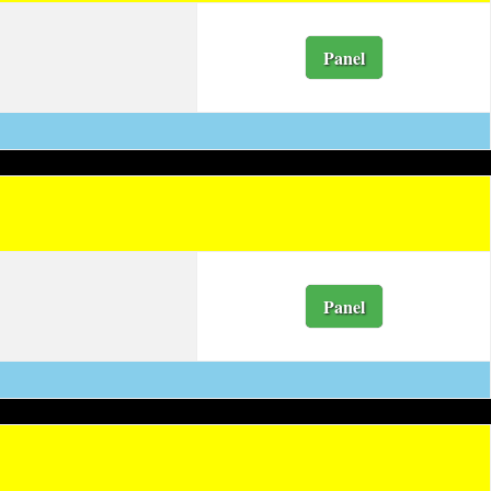
Panel
Panel