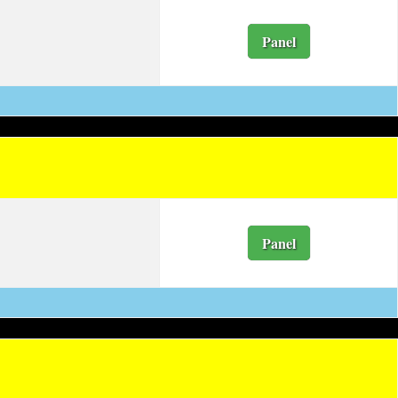
Panel
Panel