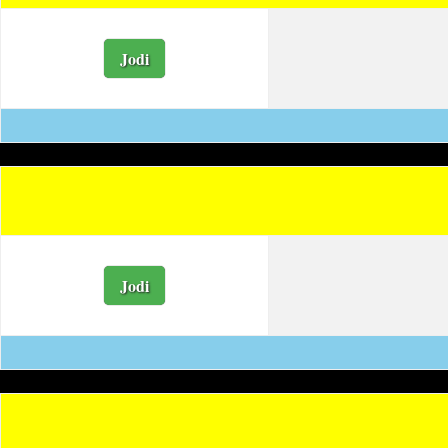
Jodi
Jodi