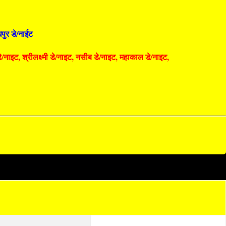
पुर डे/नाईट
 डे/नाइट, श्रीलक्ष्मी डे/नाइट, नसीब डे/नाइट, महाकाल डे/नाइट,