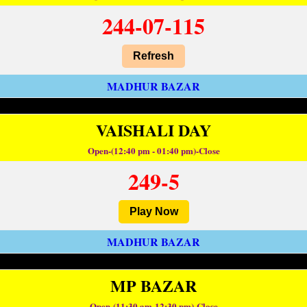
244-07-115
Refresh
MADHUR BAZAR
VAISHALI DAY
Open-(12:40 pm - 01:40 pm)-Close
249-5
Play Now
MADHUR BAZAR
MP BAZAR
Open-(11:30 am-12:30 pm)-Close