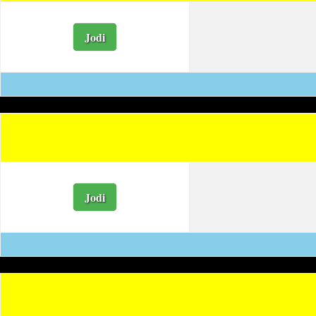
Jodi
Jodi