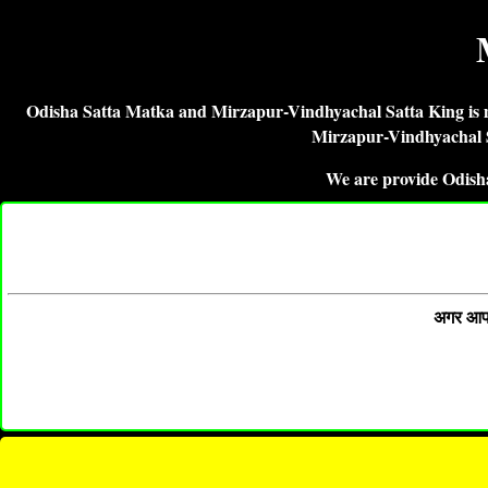
Odisha Satta Matka and Mirzapur-Vindhyachal Satta King is m
Mirzapur-Vindhyachal S
We are provide Odisha Satta 
अगर आप 