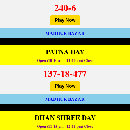
240-6
Play Now
MADHUR BAZAR
PATNA DAY
Open-(10:10 am - 11:10 am)-Close
137-18-477
Play Now
MADHUR BAZAR
DHAN SHREE DAY
Open-(11:15 pm - 12:15 pm)-Close