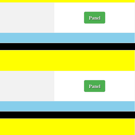
Panel
Panel