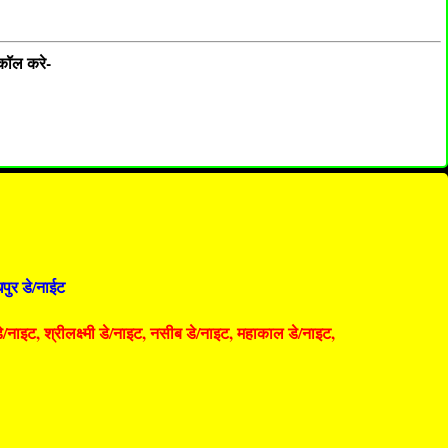
कॉल करे-
पुर डे/नाईट
 डे/नाइट, श्रीलक्ष्मी डे/नाइट, नसीब डे/नाइट, महाकाल डे/नाइट,