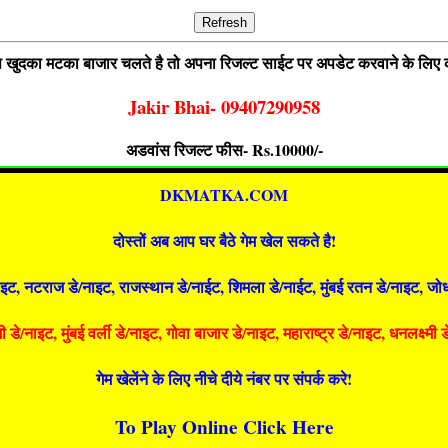
Refresh
खुदका मटका बाजार चलते है तो अपना रिजल्ट साईट पर अपडेट करवाने के लिए 
Jakir Bhai- 09407290958
अडवांस रिजल्ट फीस- Rs.10000/-
DKMATKA.COM
दोस्तों अब आप घर बैठे गेम खेल सकते है!
इट, नटराज डे/नाइट, राजस्थान डे/नाईट, शिमला डे/नाईट, मुंबई रतन डे/नाइट, जोध
डे/नाइट, मुंबई वर्ली डे/नाइट, गोवा बाजार डे/नाइट, महाराष्ट्र डे/नाइट, धनलक्ष्मी
गेम खेलेंने के लिए नीचे दीये नंबर पर संपर्क करे!
To Play Online Click Here