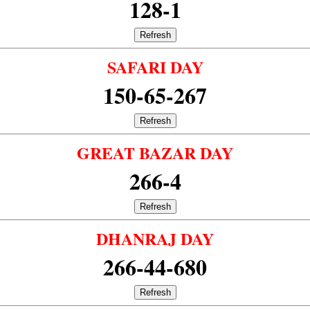
128-1
Refresh
SAFARI DAY
150-65-267
Refresh
GREAT BAZAR DAY
266-4
Refresh
DHANRAJ DAY
266-44-680
Refresh