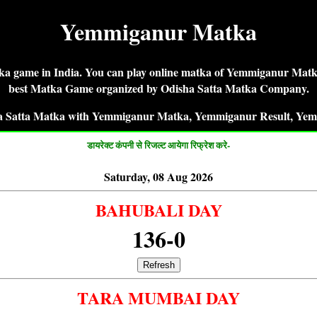
Yemmiganur Matka
 game in India. You can play online matka of Yemmiganur Matka
best Matka Game organized by Odisha Satta Matka Company.
 Matka with Yemmiganur Matka, Yemmiganur Result, Yemmiganur
डायरेक्ट कंपनी से रिजल्ट आयेगा रिफ्रेश करे-
Saturday, 08 Aug 2026
BAHUBALI DAY
136-0
Refresh
TARA MUMBAI DAY