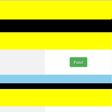
Panel