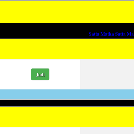
Satta Matka
Satta Matka
Satt
Jodi