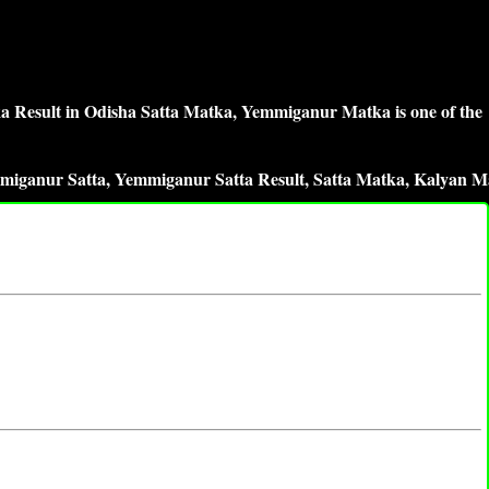
 Result in Odisha Satta Matka, Yemmiganur Matka is one of the
 Satta, Yemmiganur Satta Result, Satta Matka, Kalyan Matka