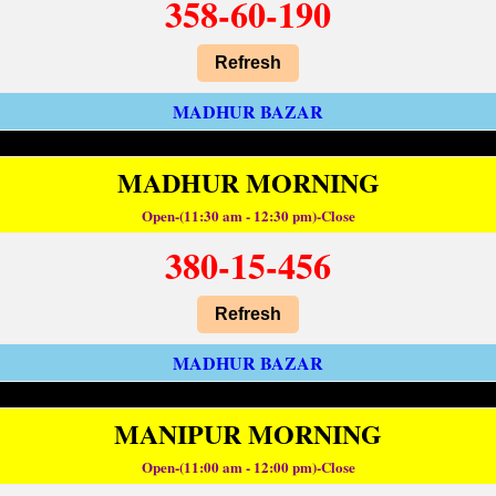
358-60-190
Refresh
MADHUR BAZAR
MADHUR MORNING
Open-(11:30 am - 12:30 pm)-Close
380-15-456
Refresh
MADHUR BAZAR
MANIPUR MORNING
Open-(11:00 am - 12:00 pm)-Close