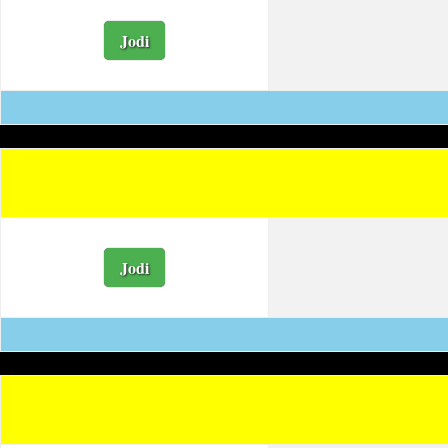
Jodi
Jodi