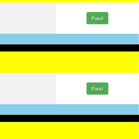
Panel
Panel