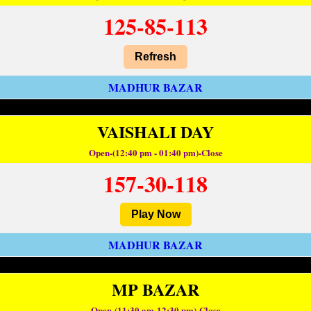
125-85-113
Refresh
MADHUR BAZAR
VAISHALI DAY
Open-(12:40 pm - 01:40 pm)-Close
157-30-118
Play Now
MADHUR BAZAR
MP BAZAR
Open-(11:30 am-12:30 pm)-Close