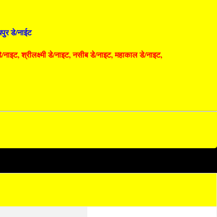
पुर डे/नाईट
 डे/नाइट, श्रीलक्ष्मी डे/नाइट, नसीब डे/नाइट, महाकाल डे/नाइट,