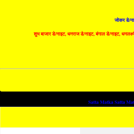
जोकर डे/ना
शुभ बाजार डे/नाइट, धनराज डे/नाइट, बंगाल डे/नाइट, धनलक्ष्मी 
Satta Matka
Satta Matka
Satt