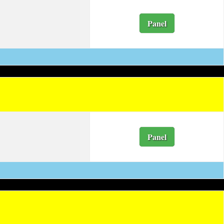
Panel
Panel